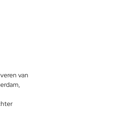
tiveren van
sterdam,
chter