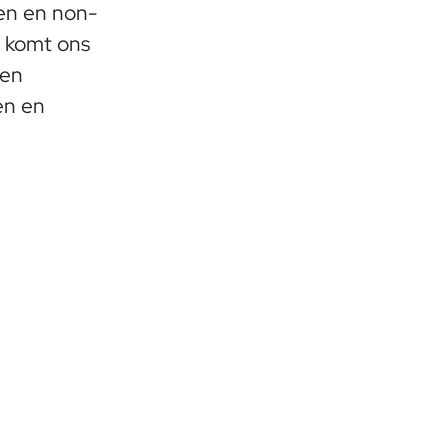
en en non-
e komt ons
 en
en en