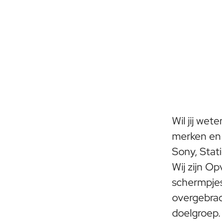
Wil jij wet
merken en 
Sony, Stat
Wij zijn Op
schermpjes
overgebra
doelgroep