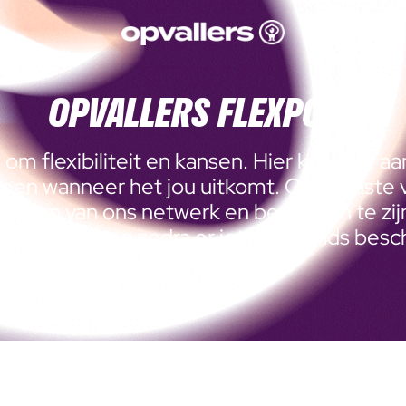
OPVALLERS FLEXPOOL
t om flexibiliteit en kansen. Hier kun je je 
oen wanneer het jou uitkomt. Geen vaste v
 maken van ons netwerk en betrokken te zijn 
j laten je weten zodra er iets passends besch