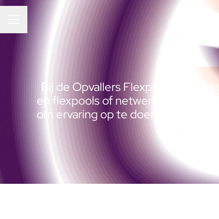
CARRIÈREMENU
Bij de Opvallers Flexpool draait he
en flexpools of netwerken en meed
om ervaring op te doen, deel uit te
in, en wi