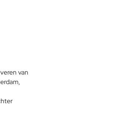
tiveren van
sterdam,
chter