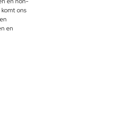
en en non-
e komt ons
 en
en en