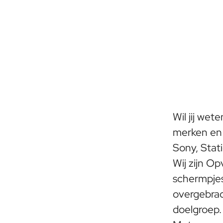
Wil jij wet
merken en 
Sony, Stat
Wij zijn Op
schermpjes
overgebra
doelgroep